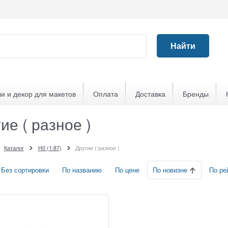
Найти
и и декор для макетов
Оплата
Доставка
Бренды
ие ( разное )
Каталог
H0 (1:87)
Другие ( разное )
По новизне
Без сортировки
По названию
По цене
По ре