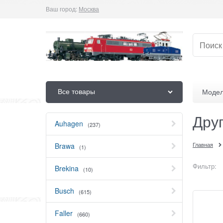
Ваш город:
Москва
Все товары
Модел
Друг
Auhagen
(237)
Главная
Brawa
(1)
Фильтр:
Brekina
(10)
Busch
(615)
Faller
(660)