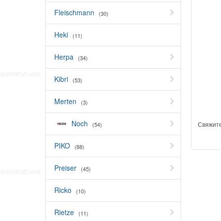
Fleischmann
(30)
Heki
(11)
Herpa
(34)
Kibri
(53)
Merten
(3)
Noch
Свяжите
(54)
PIKO
(88)
Preiser
(45)
Ricko
(10)
Rietze
(11)