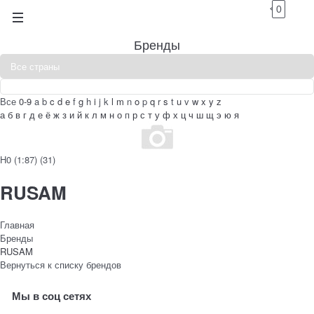
0
Бренды
Все
0-9
a
b
c
d
e
f
g
h
i
j
k
l
m
n
o
p
q
r
s
t
u
v
w
x
y
z
а
б
в
г
д
е
ё
ж
з
и
й
к
л
м
н
о
п
р
с
т
у
ф
х
ц
ч
ш
щ
э
ю
я
H0 (1:87)
(31)
RUSAM
Главная
Бренды
RUSAM
Вернуться к списку брендов
Мы в соц сетях